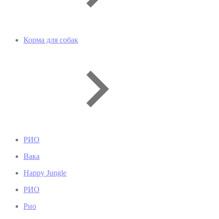
Корма для собак
РИО
Вака
Happy Jungle
РИО
Рио