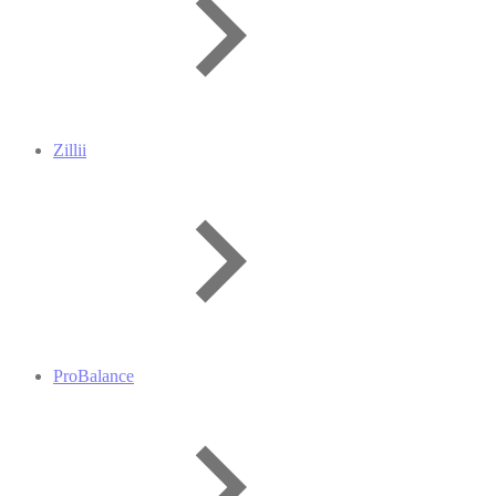
Zillii
ProBalance