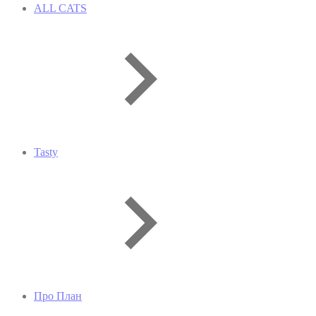
ALL CATS
Tasty
Про План