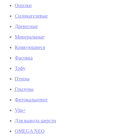
Опилки
Силикагелевые
Древесные
Минеральные
Комкующиеся
Фасовка
Тофу
Птицы
Грызуны
Фитокальцевит
Vita+
Для вывода шерсти
OMEGA NEO