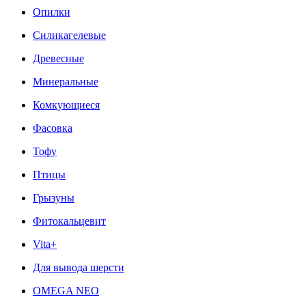
Опилки
Силикагелевые
Древесные
Минеральные
Комкующиеся
Фасовка
Тофу
Птицы
Грызуны
Фитокальцевит
Vita+
Для вывода шерсти
OMEGA NEO