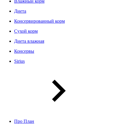
Влажный корм
Диета
Консервированный корм
Сухой корм
Диета влажная
Консервы
Sirius
Про План