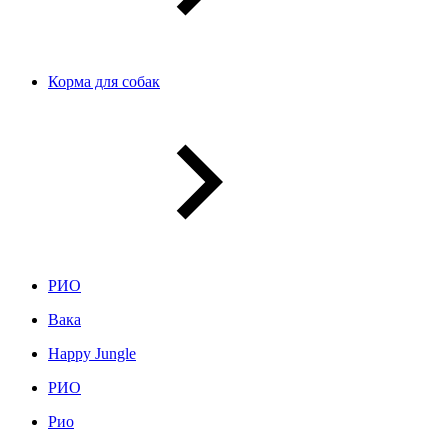
Корма для собак
РИО
Вака
Happy Jungle
РИО
Рио