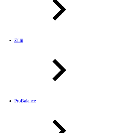
Zillii
ProBalance