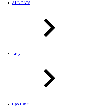
ALL CATS
Tasty
Про План