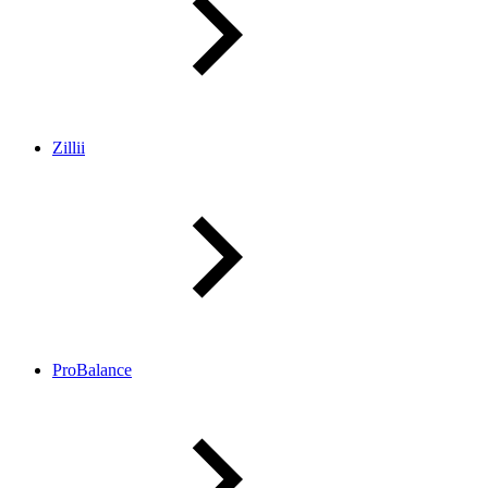
Zillii
ProBalance