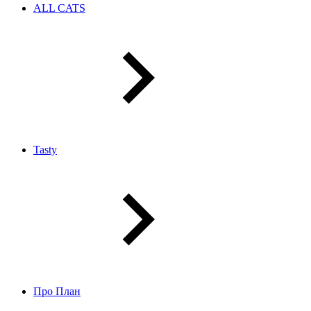
ALL CATS
Tasty
Про План