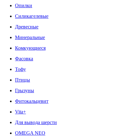
Опилки
Силикагелевые
Древесные
Минеральные
Комкующиеся
Фасовка
Тофу
Птицы
Грызуны
Фитокальцевит
Vita+
Для вывода шерсти
OMEGA NEO