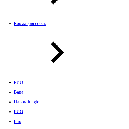
Корма для собак
РИО
Вака
Happy Jungle
РИО
Рио