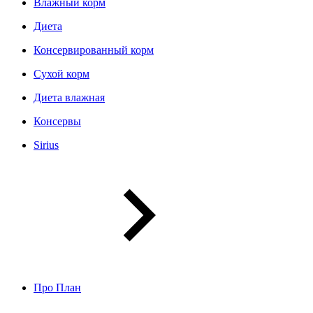
Влажный корм
Диета
Консервированный корм
Сухой корм
Диета влажная
Консервы
Sirius
Про План